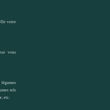
llir votre
seur vous
s légumes
umes tels
, etc.